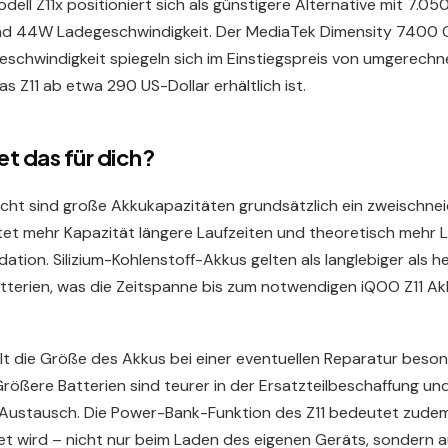
ll Z11x positioniert sich als günstigere Alternative mit 7.0
nd 44W Ladegeschwindigkeit. Der MediaTek Dimensity 7400 C
eschwindigkeit spiegeln sich im Einstiegspreis von umgerechn
s Z11 ab etwa 290 US-Dollar erhältlich ist.
t das für dich?
cht sind große Akkukapazitäten grundsätzlich ein zweischnei
tet mehr Kapazität längere Laufzeiten und theoretisch mehr L
tion. Silizium-Kohlenstoff-Akkus gelten als langlebiger als 
tterien, was die Zeitspanne bis zum notwendigen iQOO Z11 A
llt die Größe des Akkus bei einer eventuellen Reparatur beso
rößere Batterien sind teurer in der Ersatzteilbeschaffung un
 Austausch. Die Power-Bank-Funktion des Z11 bedeutet zudem
tet wird – nicht nur beim Laden des eigenen Geräts, sondern 