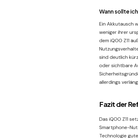
Wann sollte ic
Ein Akkutausch w
weniger ihrer ur
dem iQOO Z11 äuß
Nutzungsverhalte
sind deutlich kü
oder sichtbare A
Sicherheitsgründe
allerdings verlän
Fazit der R
Das iQOO Z11 set
Smartphone-Nutzu
Technologie gute