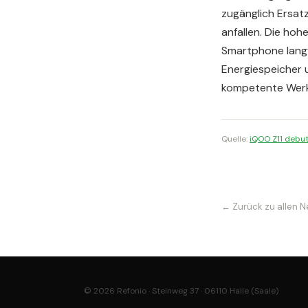
zugänglich Ersat
anfallen. Die hoh
Smartphone langf
Energiespeicher u
kompetente Werks
Quelle:
iQOO Z11 debut
← Zurück zu allen 
© 2026 Refonio · Steinweg 37 · 06110 Halle (Saale)