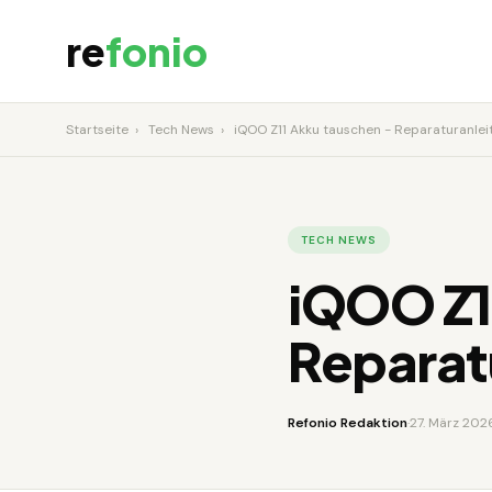
re
fonio
Startseite
›
Tech News
›
iQOO Z11 Akku tauschen - Reparaturanlei
TECH NEWS
iQOO Z1
Reparat
Refonio Redaktion
·
27. März 202