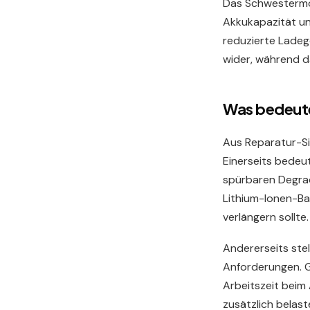
Das Schwestermode
Akkukapazität u
reduzierte Ladeg
wider, während da
Was bedeute
Aus Reparatur-Si
Einerseits bedeu
spürbaren Degrada
Lithium-Ionen-Ba
verlängern sollte.
Andererseits ste
Anforderungen. G
Arbeitszeit beim
zusätzlich belas