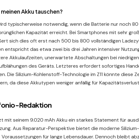
h meinen Akku tauschen?
ird typischerweise notwendig, wenn die Batterie nur noch 80
sprünglichen Kapazität erreicht. Bei Smartphones mit sehr gro
ert sich dies oft erst nach 500 bis 800 vollständigen Ladezy
n entspricht das etwa zwei bis drei Jahren intensiver Nutzun
rzere Akkulaufzeiten, unerwartete Abschaltungen bei niedrig
ufblähungen des Geräts. Letzteres erfordert sofortiges Hand
n. Die Silizium-Kohlenstoff-Technologie im Z11 könnte diese 
gern, da diese Akkutypen weniger anfällig für Kapazitätsverlust
efonio-Redaktion
zt mit seinem 9.020 mAh Akku ein starkes Statement für aus
ng. Aus Reparatur-Perspektive bietet die moderne Silizium-
 Voraussetzungen für lange Lebensdauer. Dennoch bleibt ab