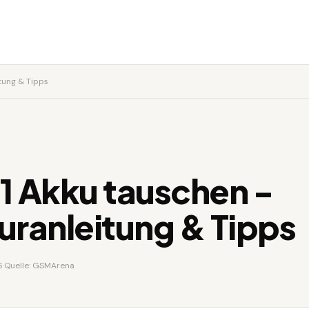
tung & Tipps
1 Akku tauschen -
uranleitung & Tipps
6
·
Quelle: GSMArena