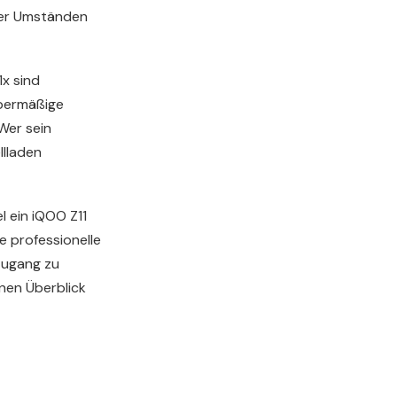
ter Umständen
1x sind
Übermäßige
Wer sein
llladen
l ein iQOO Z11
ne professionelle
Zugang zu
inen Überblick