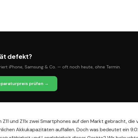
ät defekt?
riert iPhone, Samsung & Co. — oft noch heute, ohne Termin.
eparaturpreis prüfen →
 Z11 und Z11x zwei Smartphones auf den Markt gebracht, die 
lichen Akkukapazitäten auffallen. Doch was bedeutet ein 9.
raturfähigkeit und Langlebigkeit dieser Geräte? Wir beleucht