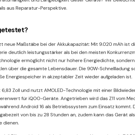
ils aus Reparatur-Perspektive.
getestet?
zt neue Maßstäbe bei der Akkukapazität: Mit 9.020 mAh ist die
rie deutlich leistungsstärker als bei den meisten Konkurrenzm
nologie ermöglicht nicht nur höhere Energiedichte, sondern
klen über die gesamte Lebensdauer. Die 90W-Schnellladung so
ße Energiespeicher in akzeptabler Zeit wieder aufgeladen ist.
t 6,83 Zoll und nutzt AMOLED-Technologie mit einer Bildwiede
ierenwert für iQOO-Geräte. Angetrieben wird das Z11 vom Me
während Android 16 als Betriebssystem zum Einsatz kommt. De
gabezeit von bis zu 28 Stunden an, zudem kann das Gerät al
 dienen.