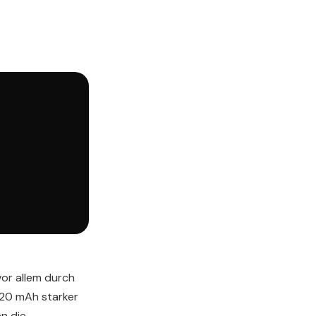
vor allem durch
020 mAh starker
en die