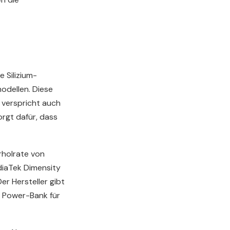
 Silizium-
odellen. Diese
 verspricht auch
rgt dafür, dass
rholrate von
diaTek Dimensity
r Hersteller gibt
s Power-Bank für