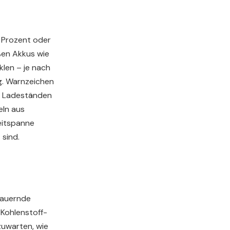
 Prozent oder
ßen Akkus wie
klen – je nach
g. Warnzeichen
en Ladeständen
eln aus
Zeitspanne
 sind.
dauernde
Kohlenstoff-
zuwarten, wie