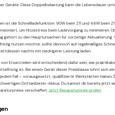
ner Geräte. Diese Doppelbelastung kann die Lebensdauer un
en ist die Schnellladefunktion: 90W beim Z11 und 44W beim Z1
nsioniert, um Hitzestress beim Ladevorgang zu minimieren. 
 gehört zu den Hauptursachen für vorzeitige Akkualterung. 
ristig nutzen möchte, sollte dennoch auf regelmäßiges Schne
tattdessen nachts mit niedrigerer Leistung laden.
 von Ersatzteilen wird entscheidend dafür sein, wie praktikabe
telfristig ist. Bei einem Gerät dieser Preisklasse lohnt sich ei
 jedem Fall – vorausgesetzt, qualifizierte Werkstätten haben 
chwertigen Drittanbieter-Akkus. Du kannst dir bereits jetzt e
paraturpreise verschaffen:
Jetzt Reparaturpreis prüfen
gen