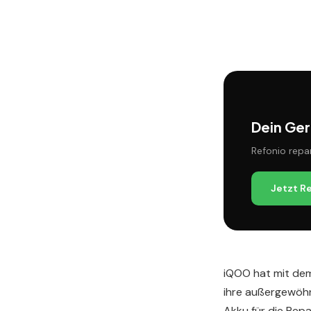
Dein Ger
Refonio repa
Jetzt R
iQOO hat mit dem
ihre außergewöhn
Akku für die Repa