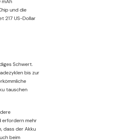
50 mAh
hip und die
et 217 US-Dollar
diges Schwert.
adezyklen bis zur
herkömmliche
kku tauschen
ndere
d erfordern mehr
, dass der Akku
auch beim