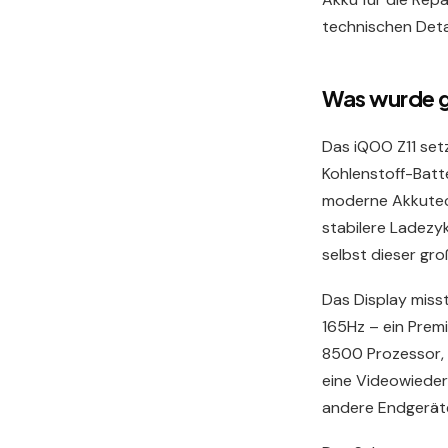
technischen Deta
Was wurde 
Das iQOO Z11 set
Kohlenstoff-Batte
moderne Akkutech
stabilere Ladezy
selbst dieser gro
Das Display miss
165Hz – ein Prem
8500 Prozessor, 
eine Videowieder
andere Endgeräte