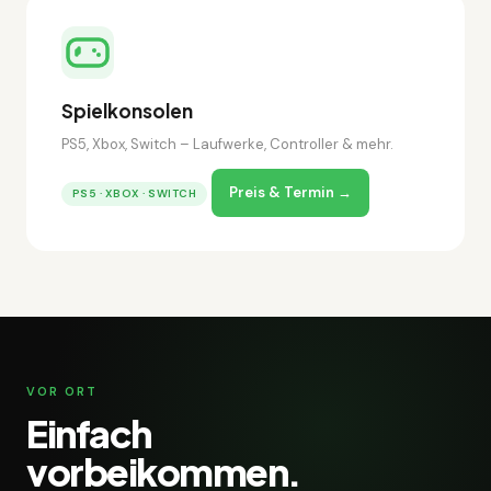
Spielkonsolen
PS5, Xbox, Switch – Laufwerke, Controller & mehr.
Preis & Termin →
PS5 · XBOX · SWITCH
VOR ORT
Einfach
vorbeikommen.