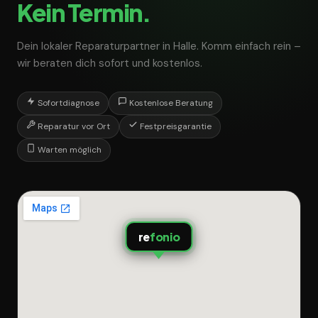
Kein Termin.
Dein lokaler Reparaturpartner in Halle. Komm einfach rein –
wir beraten dich sofort und kostenlos.
Sofortdiagnose
Kostenlose Beratung
Reparatur vor Ort
Festpreisgarantie
Warten möglich
re
fonio