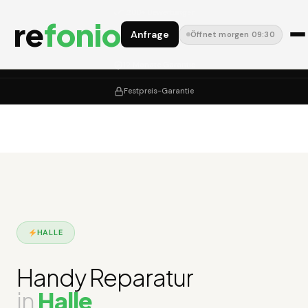
1.200+ Bewertungen
re
fonio
Anfrage
Öffnet morgen 09:30
Kostenlose Vor-Ort-Diagnose
12 Monate Garantie
Festpreis-Garantie
HALLE
Handy Reparatur
in
Halle