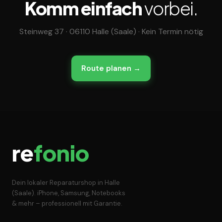
Komm einfach
vorbei.
Steinweg 37 · 06110 Halle (Saale) · Kein Termin nötig
Route planen →
re
fonio
Dein lokaler Reparaturshop in Halle
(Saale). iPhone, Samsung, Notebooks
& mehr – professionell mit Garantie.