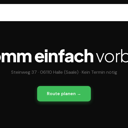
mm einfach
vorb
Steinweg 37 · 06110 Halle (Saale) · Kein Termin nötig
Route planen →