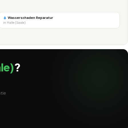
Wasserschaden Reparatur
in Halle (Saale)
le)
?
tie