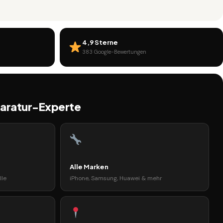
4,9 Sterne
383 Google-Bewertungen
paratur-Experte
Alle Marken
lle
iPhone, Samsung, Huawei & mehr