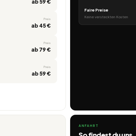
ab 59 €
Faire Preise
Keine versteckten Kosten
Preis
ab 45 €
Preis
ab 79 €
Preis
ab 59 €
ANFAHRT
So findest du uns