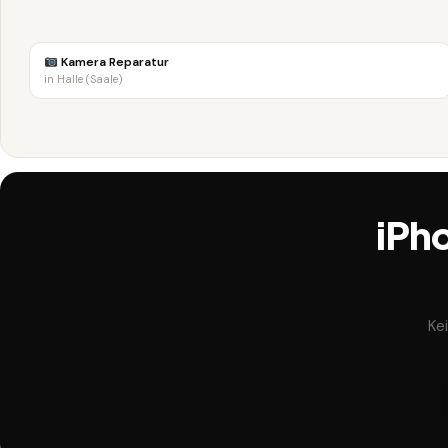
Kamera Reparatur
in Halle (Saale)
iPh
Ke