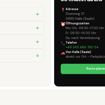
Adresse
↓
Steinweg 37
06110 Halle (Saale)
Öffnungszeiten
↓
Mo–Do: 09:30–17:00 Uhr
Fr: 09:30–14:00 Uhr
Sa: nach Vereinbarung
↓
Telefon
+49 345 686 780 54
Von Halle (Saale)
↓
direkt vor Ort – Parkplät
Route plane