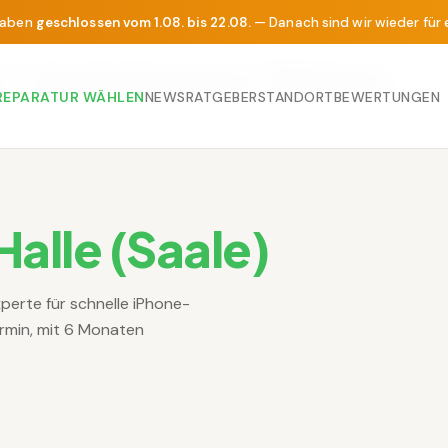
haben
geschlossen vom 1.08. bis 22.08.
— Danach sind wir wieder für 
) | Apple Experte | Refonio
REPARATUR WÄHLEN
NEWS
RATGEBER
STANDORT
BEWERTUNGEN
Halle (Saale)
xperte für schnelle iPhone-
rmin, mit 6 Monaten