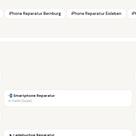
iPhone Reparatur Bernburg
iPhone Reparatur Eisleben
iP
Smartphone Reparatur
in Halle (Saale)
Ladebuchse Reparatur