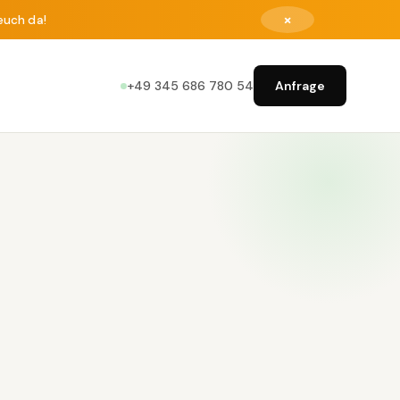
×
euch da!
+49 345 686 780 54
Anfrage