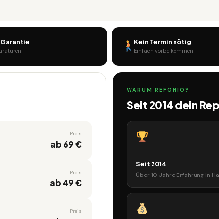
 Garantie
Kein Termin nötig
paraturen
Einfach vorbeikommen
WARUM REFONIO?
Seit 2014 dein Re
Preis
ab 69 €
Seit 2014
Preis
Über 10 Jahre Erfahrung in Ha
ab 49 €
Preis