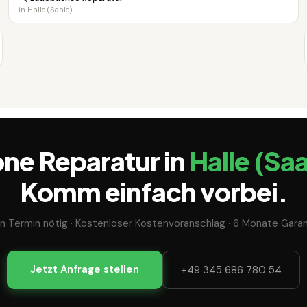
in Halle (Saale)
one Reparatur in
Halle (Saa
Komm einfach vorbei.
in Termin nötig · Kostenloser Kostenvoranschlag · 6 Monate Garan
Jetzt Anfrage stellen
+49 345 686 780 54