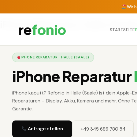
Wir 
iPhone Reparatur Halle (Saale
re
fonio
STARTSEITE
IPHONE REPARATUR · HALLE (SAALE)
iPhone Reparatur
iPhone kaputt? Refonio in Halle (Saale) ist dein Apple-E
Reparaturen – Display, Akku, Kamera und mehr. Ohne Te
Garantie.
Anfrage stellen
+49 345 686 780 54